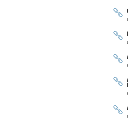




