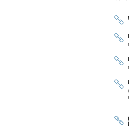




