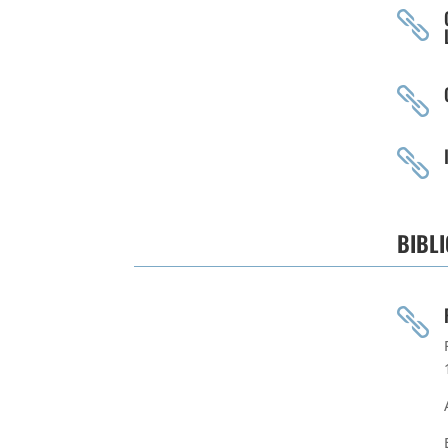



BIBL
