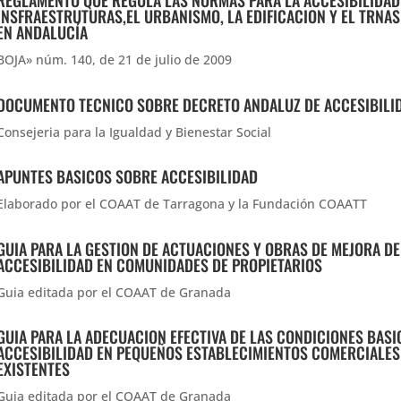
REGLAMENTO QUE REGULA LAS NORMAS PARA LA ACCESIBILIDAD
INSFRAESTRUTURAS,EL URBANISMO, LA EDIFICACION Y EL TRNA
EN ANDALUCÍA
BOJA» núm. 140, de 21 de julio de 2009
DOCUMENTO TECNICO SOBRE DECRETO ANDALUZ DE ACCESIBILI
Consejeria para la Igualdad y Bienestar Social
APUNTES BASICOS SOBRE ACCESIBILIDAD
Elaborado por el COAAT de Tarragona y la Fundación COAATT
GUIA PARA LA GESTION DE ACTUACIONES Y OBRAS DE MEJORA DE
ACCESIBILIDAD EN COMUNIDADES DE PROPIETARIOS
Guia editada por el COAAT de Granada
GUIA PARA LA ADECUACION EFECTIVA DE LAS CONDICIONES BASI
ACCESIBILIDAD EN PEQUEÑOS ESTABLECIMIENTOS COMERCIALES
EXISTENTES
Guia editada por el COAAT de Granada