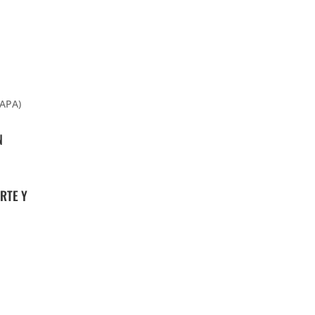
FAPA)
N
RTE Y