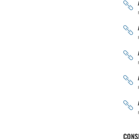





CONS