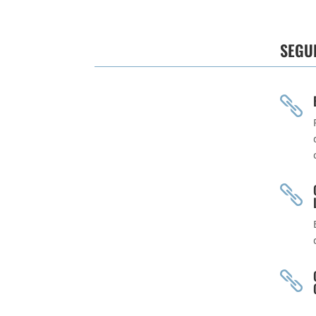
SEGU


