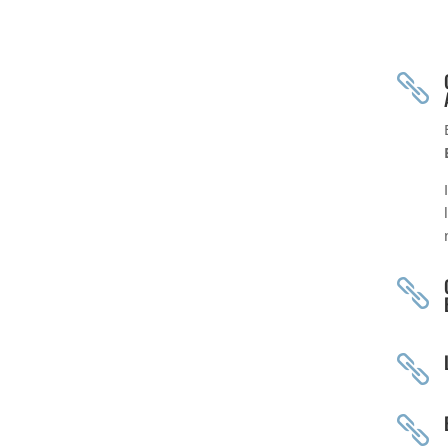



