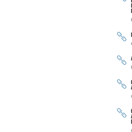



